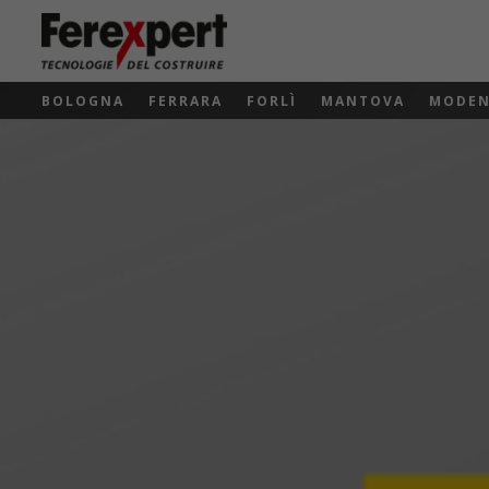
BOLOGNA
FERRARA
FORLÌ
MANTOVA
MODE