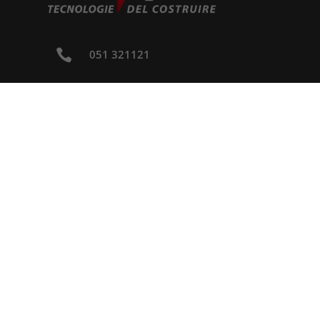

051 321121

info@ferexpert.it

Via Giuseppe Brini, 2 - 40128 Bologna (BO)
© 20