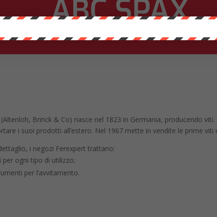
ABC SPAX
I MARCHI CHE TRATTIAMO
(Altenloh, Brinck & Co) nasce nel 1823 in Germania, producendo viti.
rtare i suoi prodotti all’estero. Nel 1967 mette in vendite le prime viti 
dettaglio, i negozi Ferexpert trattano:
ti per ogni tipo di utilizzo;
rumenti per l’avvitamento.