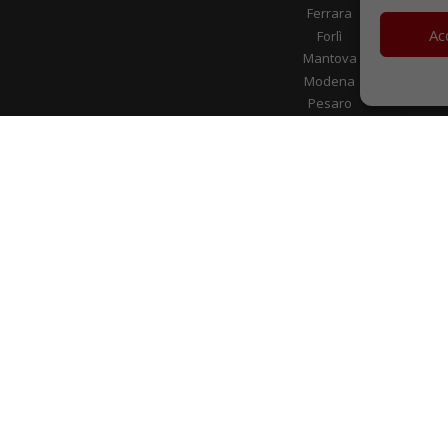
Ferrara
Ac
Forlì
Mantova
Modena
Pesaro
Verona
Metalferramenta
22 FEREXPERT SPA |
NOTE LEGALI
|
PRIVACY
| CREATO DA
M.SOF