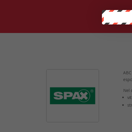
ABC 
espo
Nel 
vi
st