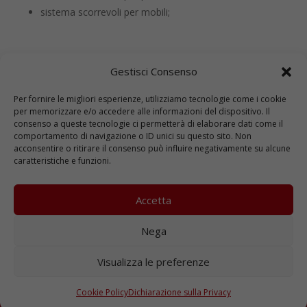
sistema scorrevoli per mobili;
Gestisci Consenso
Per fornire le migliori esperienze, utilizziamo tecnologie come i cookie
per memorizzare e/o accedere alle informazioni del dispositivo. Il
consenso a queste tecnologie ci permetterà di elaborare dati come il
comportamento di navigazione o ID unici su questo sito. Non
acconsentire o ritirare il consenso può influire negativamente su alcune
caratteristiche e funzioni.
Interessato alle nostre
iniziative e promozioni?
Accetta
Iscriviti alla Newsletter di Ferexpert, rimarrai
Nega
aggiornato sugli eventi che organizziamo
periodicamente e sulle nostre promozioni.
Visualizza le preferenze
ISCRIVITI ALLA NEWSLETTER
Cookie Policy
Dichiarazione sulla Privacy