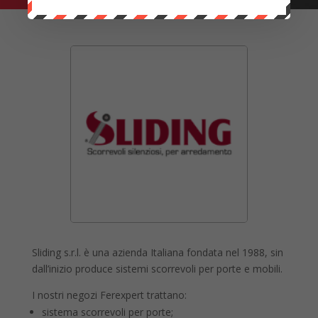
Sliding s.r.l. è una azienda Italiana fondata nel 1988, sin
dall’inizio produce sistemi scorrevoli per porte e mobili.
I nostri negozi Ferexpert trattano:
sistema scorrevoli per porte;