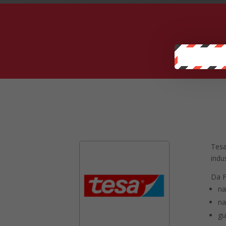
Tesa
indus
Da F
na
na
gu