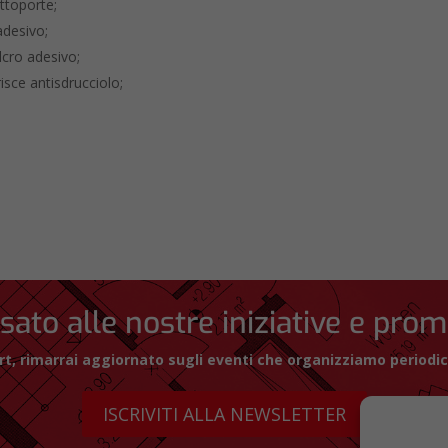
ttoporte;
adesivo;
lcro adesivo;
risce antisdrucciolo;
sato alle nostre iniziative e pro
pert, rimarrai aggiornato sugli eventi che organizziamo period
ISCRIVITI ALLA NEWSLETTER