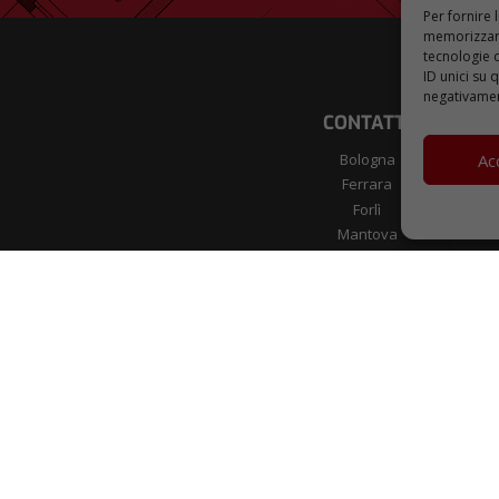
Per fornire 
memorizzare
tecnologie 
ID unici su 
negativament
CONTATTI
Ac
Bologna
Ferrara
Forlì
Mantova
Modena
Pesaro
Verona
Metalferramenta