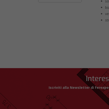
so
bi
ve
st
Interes
Iscriviti alla Newsletter di Ferex