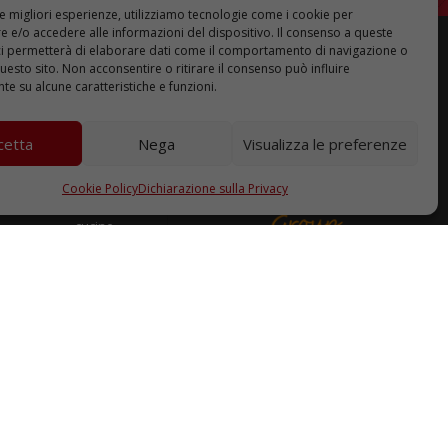
le migliori esperienze, utilizziamo tecnologie come i cookie per
 e/o accedere alle informazioni del dispositivo. Il consenso a queste
ci permetterà di elaborare dati come il comportamento di navigazione o
questo sito. Non acconsentire o ritirare il consenso può influire
e su alcune caratteristiche e funzioni.
PARTNER
PRODOTTI
cetta
Nega
Visualizza le preferenze
DPI
Controllo accessi
Utensili e accessori
Cookie Policy
Dichiarazione sulla Privacy
Ferramenta mobili
cucine
Ferramenta porte e
finestre
Fissaggio
Maniglie
Prodotto finito
Oscuranti