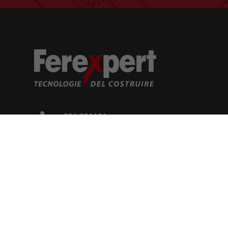

051 321121

info@ferexpert.it

Via Giuseppe Brini, 2 - 40128 Bologna (BO)