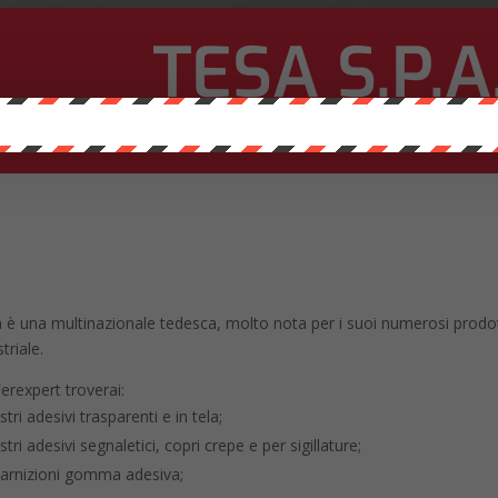
TESA S.P.A
I MARCHI CHE TRATTIAMO
 è una multinazionale tedesca, molto nota per i suoi numerosi prodot
triale.
erexpert troverai:
stri adesivi trasparenti e in tela;
stri adesivi segnaletici, copri crepe e per sigillature;
arnizioni gomma adesiva;