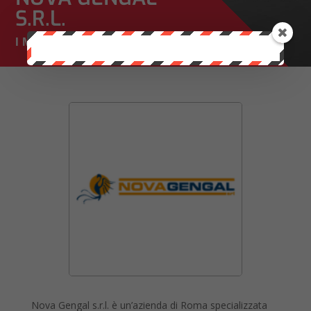
S.R.L.
I MARCHI CHE TRATTIAMO
Nova Gengal s.r.l. è un’azienda di Roma specializzata