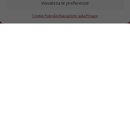
Visualizza le preferenze
aggiornato sugli eventi che organizziamo
periodicamente e sulle nostre promozioni.
Cookie Policy
Dichiarazione sulla Privacy
ISCRIVITI ALLA NEWSLETTER
I NOSTRI SOCIAL
© 2022 FEREXPERT SPA |
NOTE LEGALI
|
PRIVACY
|
CREATO DA
M.SOFT SRL