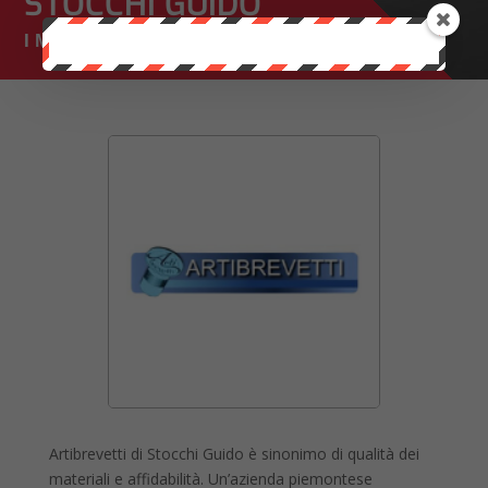
STOCCHI GUIDO
I MARCHI CHE TRATTIAMO
Artibrevetti di Stocchi Guido è sinonimo di qualità dei
materiali e affidabilità. Un’azienda piemontese