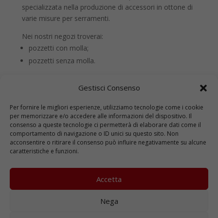
specializzata nella produzione di accessori in ottone di
varie misure per serramenti.
Nei nostri negozi troverai:
pozzetti con molla;
pozzetti senza molla.
Gestisci Consenso
Per fornire le migliori esperienze, utilizziamo tecnologie come i cookie
per memorizzare e/o accedere alle informazioni del dispositivo. Il
consenso a queste tecnologie ci permetterà di elaborare dati come il
comportamento di navigazione o ID unici su questo sito. Non
acconsentire o ritirare il consenso può influire negativamente su alcune
caratteristiche e funzioni.
Interessato alle nostre
Accetta
iniziative e promozioni?
Nega
Iscriviti alla Newsletter di Ferexpert, rimarrai