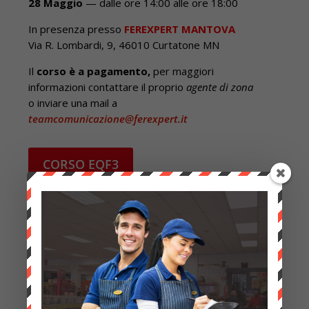
28 Maggio
— dalle ore 14:00 alle ore 18:00
In presenza presso
FEREXPERT MANTOVA
Via R. Lombardi, 9, 46010 Curtatone MN
Il
corso è a pagamento,
per maggiori
informazioni contattare il proprio
agente di zona
o inviare una mail a
teamcomunicazione@ferexpert.it
CORSO EQF3
CORSO EQF4