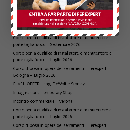
Ultime Novità ed eventi
Corso per la qualifica di installatore e manutentore di
porte tagliafuoco – Settembre 2026
Corso per la qualifica di installatore e manutentore di
porte tagliafuoco – Luglio 2026
Corso di posa in opera dei serramenti – Ferexpert
Bologna – Luglio 2026
FLASH OFFER Usag, DeWalt e Stanley
Inaugurazione Temporary Shop
Incontro commerciale – Verona
Corso per la qualifica di installatore e manutentore di
porte tagliafuoco – Luglio 2026
Corso di posa in opera dei serramenti – Ferexpert