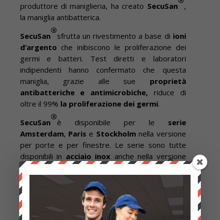
produttore di maniglieria, ha creato
SecuSan
,
la maniglia antibatterica.
®
SecuSan
sfrutta un rivestimento a base di
ioni
d’argento
che inibiscono le proliferazione dei
germi e batteri. Test diretti e laboratori
indipendenti hanno confermato che questa
maniglia, grazie alle sue
proprietà
antibatteriche e antimicrobiche,
riduce di
oltre il 99%
la proliferazione dei germi
.
®
SecuSan
è disponibile per le
serie
Amsterdam
,
Paris
e
Stockholm
nella versione
per porte e per finestre. Le serie sono tutte
disponibili in
acciaio inox
anche nella versione
®
antipanico
e
antincendio
.
SecuSan
non
richiede manutenzione ed è adatta ad un uso
prolungato.
CHIEDI INFORMAZIONI