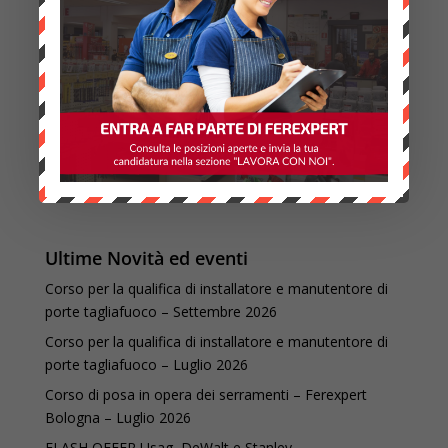
Ultime Novità ed eventi
Corso per la qualifica di installatore e manutentore di
porte tagliafuoco – Settembre 2026
Corso per la qualifica di installatore e manutentore di
porte tagliafuoco – Luglio 2026
Corso di posa in opera dei serramenti – Ferexpert
Bologna – Luglio 2026
FLASH OFFER Usag, DeWalt e Stanley